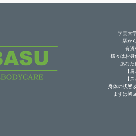
学芸大
駅か
有資
様々はお身
あなた
【肩
【ス
身体の状態
まずは初