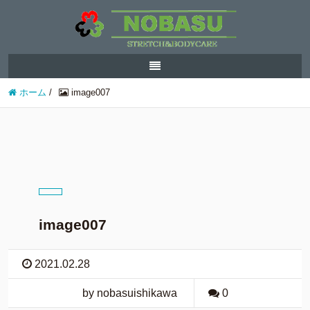
ホーム
/
image007
image007
2021.02.28
by nobasuishikawa
0